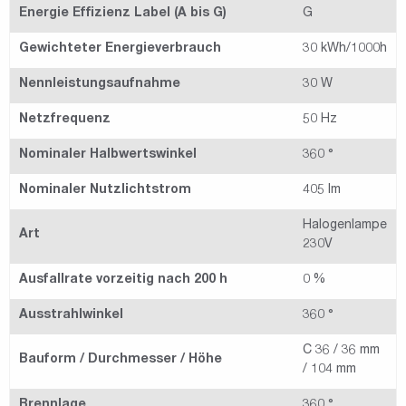
Energie Effizienz Label (A bis G)
G
Gewichteter Energieverbrauch
30 kWh/1000h
Nennleistungsaufnahme
30 W
Netzfrequenz
50 Hz
Nominaler Halbwertswinkel
360 °
Nominaler Nutzlichtstrom
405 lm
Halogenlampe
Art
230V
Ausfallrate vorzeitig nach 200 h
0 %
Ausstrahlwinkel
360 °
C 36 / 36 mm
Bauform / Durchmesser / Höhe
/ 104 mm
Brennlage
360 °