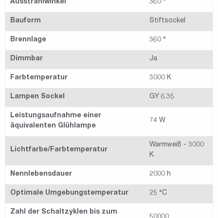
Ausstrahlwinkel
360 °
Bauform
Stiftsockel
Brennlage
360 °
Dimmbar
Ja
Farbtemperatur
3000 K
Lampen Sockel
GY 6.35
Leistungsaufnahme einer
74 W
äquivalenten Glühlampe
Warmweiß - 3000
Lichtfarbe/Farbtemperatur
K
Nennlebensdauer
2000 h
Optimale Umgebungstemperatur
25 °C
Zahl der Schaltzyklen bis zum
50000