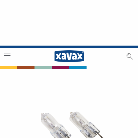
Händlersuche
Händlerbereich