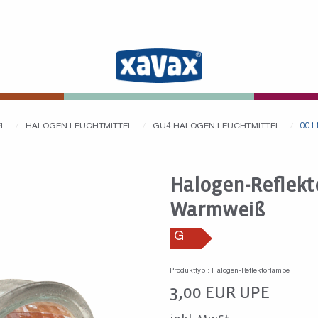
EL
HALOGEN LEUCHTMITTEL
GU4 HALOGEN LEUCHTMITTEL
001
Halogen-Reflekt
Warmweiß
G
Produkttyp : Halogen-Reflektorlampe
3,00
EUR
UPE