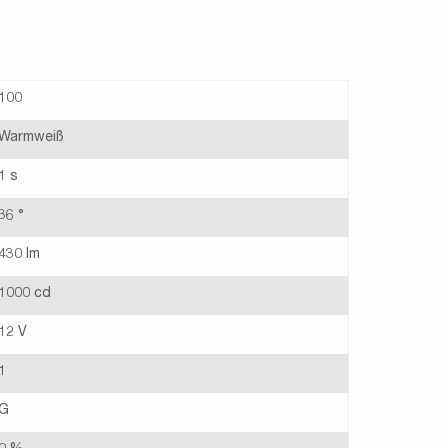
100
Warmweiß
1 s
36 °
430 lm
1000 cd
12 V
1
G