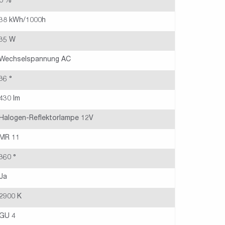
0 %
38 kWh/1000h
35 W
Wechselspannung AC
36 °
430 lm
Halogen-Reflektorlampe 12V
MR 11
360 °
Ja
2900 K
GU 4