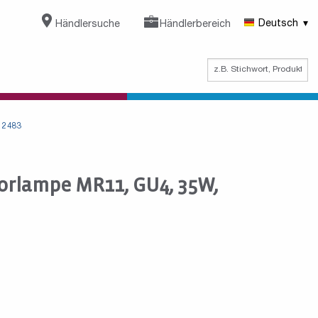
Händlersuche
Händlerbereich
Deutsch
12483
orlampe MR11, GU4, 35W,