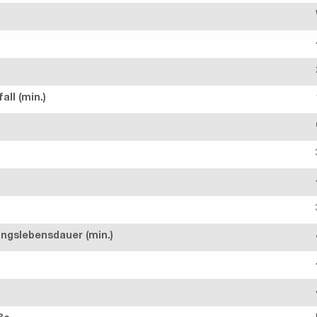
all (min.)
ngslebensdauer (min.)