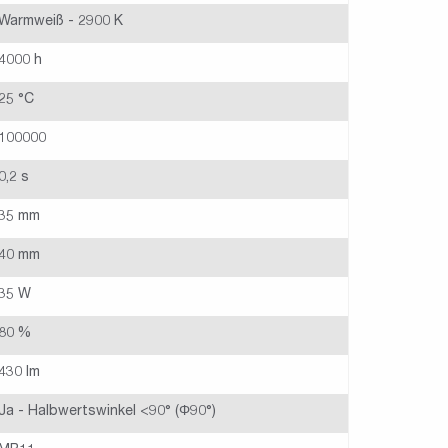
Warmweiß - 2900 K
4000 h
25 °C
100000
0,2 s
35 mm
40 mm
35 W
80 %
430 lm
Ja - Halbwertswinkel <90° (Φ90°)