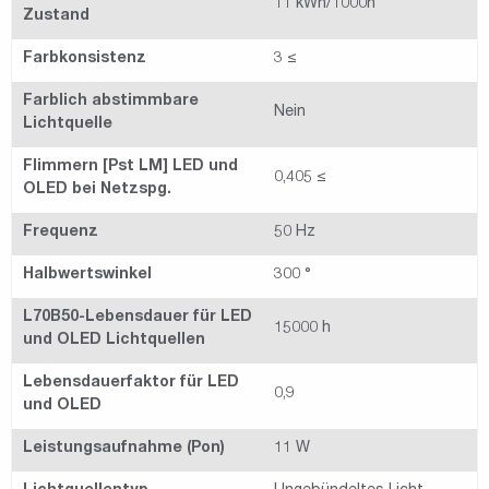
11 kWh/1000h
Zustand
Farbkonsistenz
3 ≤
Farblich abstimmbare
Nein
Lichtquelle
Flimmern [Pst LM] LED und
0,405 ≤
OLED bei Netzspg.
Frequenz
50 Hz
Halbwertswinkel
300 °
L70B50-Lebensdauer für LED
15000 h
und OLED Lichtquellen
Lebensdauerfaktor für LED
0,9
und OLED
Leistungsaufnahme (Pon)
11 W