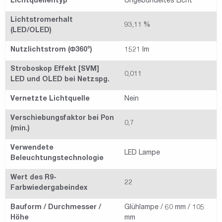
Lichtquellentyp
Ungebündeltes Licht
Lichtstromerhalt
93,11 %
(LED/OLED)
Nutzlichtstrom (Φ360°)
1521 lm
Stroboskop Effekt [SVM]
0,011
LED und OLED bei Netzspg.
Vernetzte Lichtquelle
Nein
Verschiebungsfaktor bei Pon
0,7
(min.)
Verwendete
LED Lampe
Beleuchtungstechnologie
Wert des R9-
22
Farbwiedergabeindex
Bauform / Durchmesser /
Glühlampe / 60 mm / 105
Höhe
mm