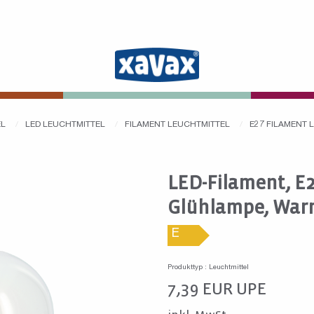
EL
LED LEUCHTMITTEL
FILAMENT LEUCHTMITTEL
E27 FILAMENT
LED-Filament, E2
Glühlampe, War
E
Produkttyp : Leuchtmittel
7,39
EUR
UPE