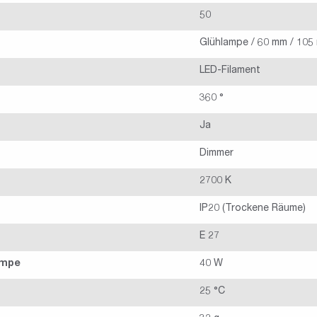
50
Glühlampe / 60 mm / 105
LED-Filament
360 °
Ja
Dimmer
2700 K
IP20 (Trockene Räume)
E 27
ampe
40 W
25 °C