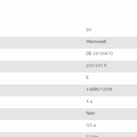
90
Warmweiß
DE 38720470
220-240 V
E
4 kWh/1000h
4 ≤
Nein
0,3 ≤