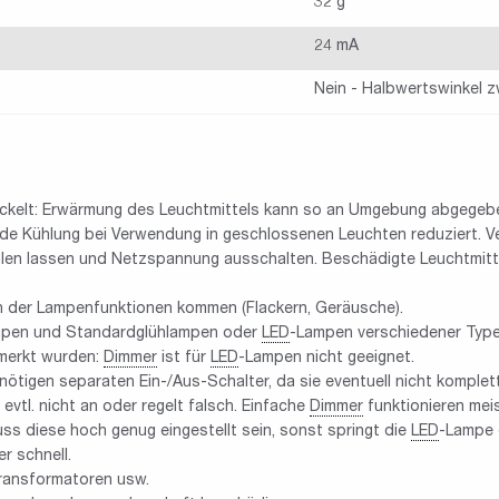
32 g
24 mA
Nein - Halbwertswinkel z
twickelt: Erwärmung des Leuchtmittels kann so an Umgebung abgege
de Kühlung bei Verwendung in geschlossenen Leuchten reduziert. V
hlen lassen und Netzspannung ausschalten. Beschädigte Leuchtmitte
 der Lampenfunktionen kommen (Flackern, Geräusche).
pen und Standardglühlampen oder
LED
-Lampen verschiedener Typen 
emerkt wurden:
Dimmer
ist für
LED
-Lampen nicht geeignet.
tigen separaten Ein-/Aus-Schalter, da sie eventuell nicht komplett 
vtl. nicht an oder regelt falsch. Einfache
Dimmer
funktionieren mei
ss diese hoch genug eingestellt sein, sonst springt die
LED
-Lampe e
r schnell.
ransformatoren usw.