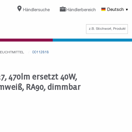
Händlersuche
Händlerbereich
Deutsch
 LEUCHTMITTEL
00112818
7, 470lm ersetzt 40W,
mweiß, RA90, dimmbar