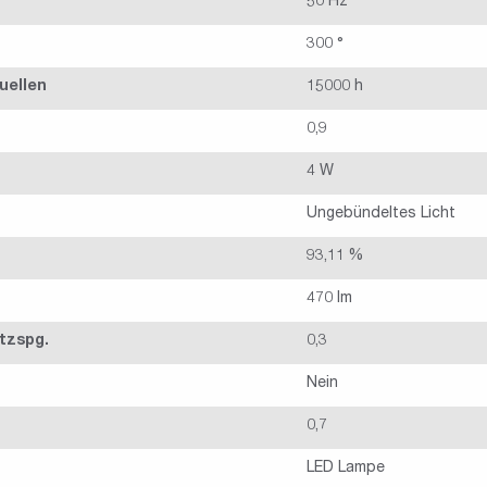
50 Hz
300 °
uellen
15000 h
0,9
4 W
Ungebündeltes Licht
93,11 %
470 lm
tzspg.
0,3
Nein
0,7
LED Lampe