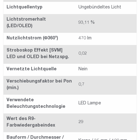
Lichtquellentyp
Ungebündeltes Licht
Lichtstromerhalt
93,11 %
(LED/OLED)
Nutzlichtstrom (Φ360°)
470 lm
Stroboskop Effekt [SVM]
0,02
LED und OLED bei Netzspg.
Vernetzte Lichtquelle
Nein
Verschiebungsfaktor bei Pon
0,7
(min.)
Verwendete
LED Lampe
Beleuchtungstechnologie
Wert des R9-
29
Farbwiedergabeindex
Bauform / Durchmesser /