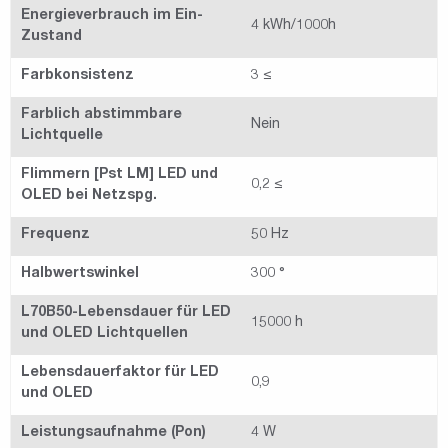
Energieverbrauch im Ein-
4 kWh/1000h
Zustand
Farbkonsistenz
3 ≤
Farblich abstimmbare
Nein
Lichtquelle
Flimmern [Pst LM] LED und
0,2 ≤
OLED bei Netzspg.
Frequenz
50 Hz
Halbwertswinkel
300 °
L70B50-Lebensdauer für LED
15000 h
und OLED Lichtquellen
Lebensdauerfaktor für LED
0,9
und OLED
Leistungsaufnahme (Pon)
4 W