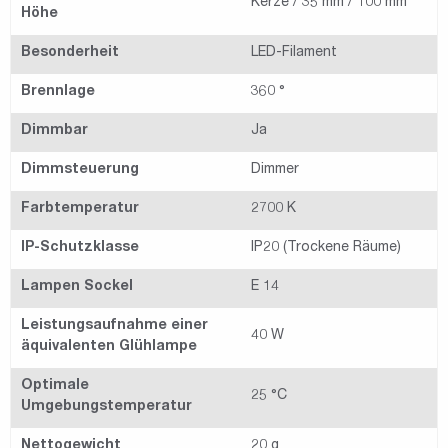
Kerze / 35 mm / 100 mm
Höhe
Besonderheit
LED-Filament
Brennlage
360 °
Dimmbar
Ja
Dimmsteuerung
Dimmer
Farbtemperatur
2700 K
IP-Schutzklasse
IP20 (Trockene Räume)
Lampen Sockel
E 14
Leistungsaufnahme einer
40 W
äquivalenten Glühlampe
Optimale
25 °C
Umgebungstemperatur
Nettogewicht
20 g