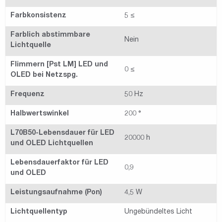
Farbkonsistenz
5 ≤
Farblich abstimmbare
Nein
Lichtquelle
Flimmern [Pst LM] LED und
0 ≤
OLED bei Netzspg.
Frequenz
50 Hz
Halbwertswinkel
200 °
L70B50-Lebensdauer für LED
20000 h
und OLED Lichtquellen
Lebensdauerfaktor für LED
0,9
und OLED
Leistungsaufnahme (Pon)
4,5 W
Lichtquellentyp
Ungebündeltes Licht