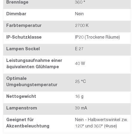
Brennlage
360 °
Dimmbar
Nein
Farbtemperatur
2700 K
IP-Schutzklasse
IP20 (Trockene Räume)
Lampen Sockel
E 27
Leistungsaufnahme einer
40 W
äquivalenten Glühlampe
Optimale
25 °C
Umgebungstemperatur
Nettogewicht
16 g
Lampenstrom
39 mA
Geeignet für
Nein - Halbwertswinkel zw.
Akzentbeleuchtung
120° und 360° (Φuse)