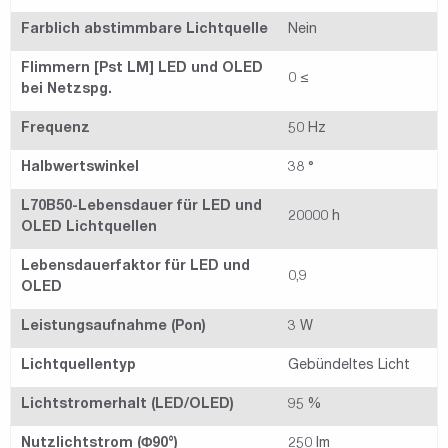
Farblich abstimmbare Lichtquelle
Nein
Flimmern [Pst LM] LED und OLED
0 ≤
bei Netzspg.
Frequenz
50 Hz
Halbwertswinkel
38 °
L70B50-Lebensdauer für LED und
20000 h
OLED Lichtquellen
Lebensdauerfaktor für LED und
0,9
OLED
Leistungsaufnahme (Pon)
3 W
Lichtquellentyp
Gebündeltes Licht
Lichtstromerhalt (LED/OLED)
95 %
Nutzlichtstrom (Φ90°)
250 lm