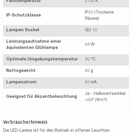
Farbtemperatur
2700 K
IP20 (Trockene
IP-Schutzklasse
Räume)
Lampen Sockel
GU 10
Leistungsaufnahme einer
38 W
äquivalenten Glühlampe
Optimale Umgebungstemperatur
25 °C
Nettogewicht
40 g
Lampenstrom
30 mA
Ja - Halbwertswinkel
Geeignet für Akzentbeleuchtung
<90° (Φ90°)
Verbraucherhinweis
Die
LED
-Lampe ist für den Betrieb in offenen Leuchten