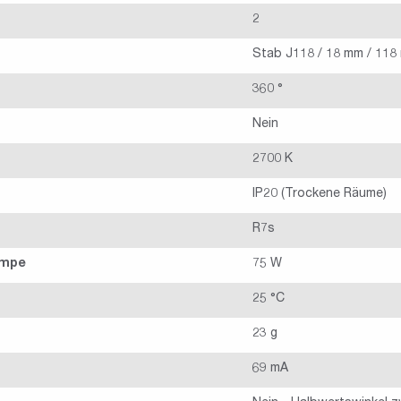
2
Stab J118 / 18 mm / 118
360 °
Nein
2700 K
IP20 (Trockene Räume)
R7s
ampe
75 W
25 °C
23 g
69 mA