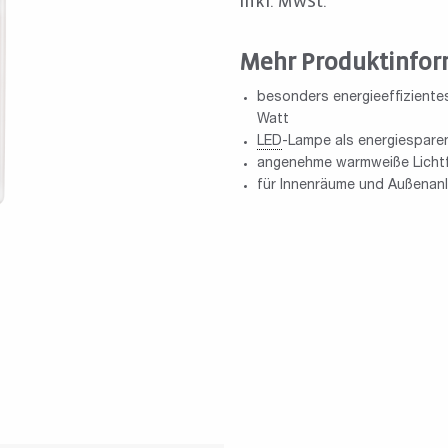
inkl. MwSt.
Mehr Produktinfor
besonders energieeffiziente
Watt
LED
-Lampe als energiespare
angenehme warmweiße Lichtf
für Innenräume und Außenan