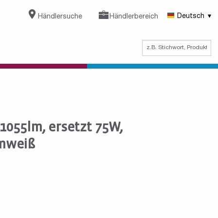
Händlersuche
Händlerbereich
Deutsch
1055lm, ersetzt 75W,
mweiß