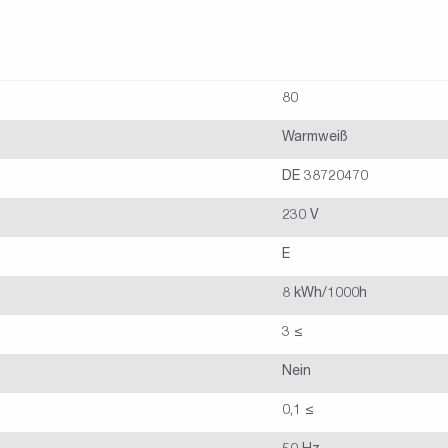
80
Warmweiß
DE 38720470
230 V
E
8 kWh/1000h
3 ≤
Nein
0,1 ≤