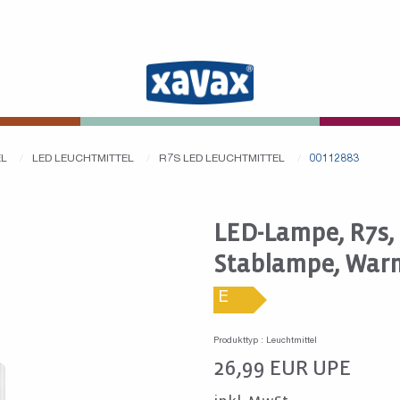
EL
LED LEUCHTMITTEL
R7S LED LEUCHTMITTEL
00112883
LED-Lampe, R7s, 
Stablampe, War
E
Produkttyp : Leuchtmittel
26,99
EUR
UPE