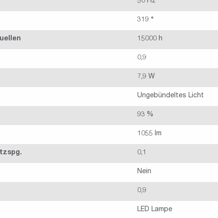
50 Hz
319 °
uellen
15000 h
0,9
7,9 W
Ungebündeltes Licht
93 %
1055 lm
tzspg.
0,1
Nein
0,9
LED Lampe