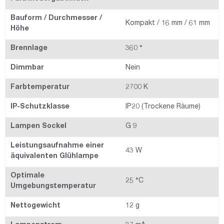
Bauform / Durchmesser /
Kompakt / 16 mm / 61 mm
Höhe
Brennlage
360 °
Dimmbar
Nein
Farbtemperatur
2700 K
IP-Schutzklasse
IP20 (Trockene Räume)
Lampen Sockel
G 9
Leistungsaufnahme einer
43 W
äquivalenten Glühlampe
Optimale
25 °C
Umgebungstemperatur
Nettogewicht
12 g