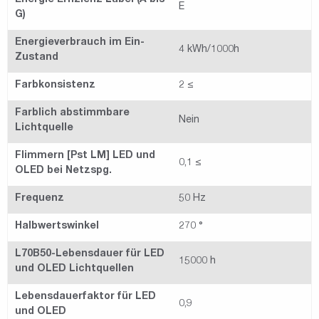
Energie Effizienz Label (A bis
E
G)
Energieverbrauch im Ein-
4 kWh/1000h
Zustand
Farbkonsistenz
2 ≤
Farblich abstimmbare
Nein
Lichtquelle
Flimmern [Pst LM] LED und
0,1 ≤
OLED bei Netzspg.
Frequenz
50 Hz
Halbwertswinkel
270 °
L70B50-Lebensdauer für LED
15000 h
und OLED Lichtquellen
Lebensdauerfaktor für LED
0,9
und OLED