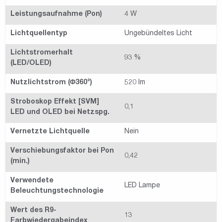
Leistungsaufnahme (Pon)
4 W
Lichtquellentyp
Ungebündeltes Licht
Lichtstromerhalt
93 %
(LED/OLED)
Nutzlichtstrom (Φ360°)
520 lm
Stroboskop Effekt [SVM]
0,1
LED und OLED bei Netzspg.
Vernetzte Lichtquelle
Nein
Verschiebungsfaktor bei Pon
0,42
(min.)
Verwendete
LED Lampe
Beleuchtungstechnologie
Wert des R9-
13
Farbwiedergabeindex