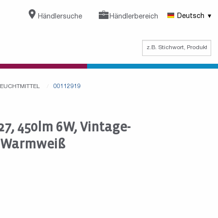
Händlersuche
Händlerbereich
Deutsch
 LEUCHTMITTEL
00112919
7, 450lm 6W, Vintage-
, Warmweiß