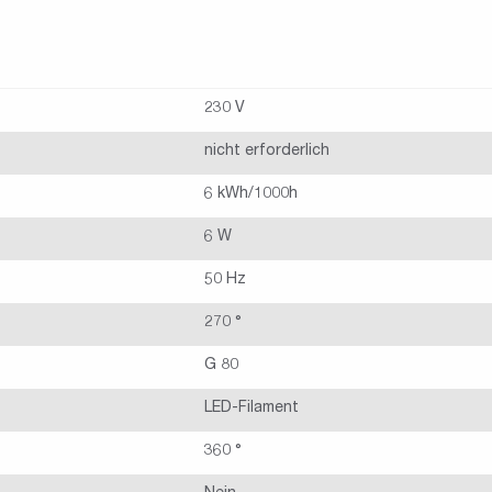
230 V
nicht erforderlich
6 kWh/1000h
6 W
50 Hz
270 °
G 80
LED-Filament
360 °