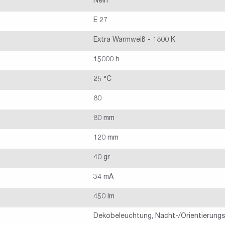
Nein
E 27
Extra Warmweiß - 1800 K
15000 h
25 °C
80
80 mm
120 mm
40 gr
34 mA
450 lm
Dekobeleuchtung, Nacht-/Orientierungs