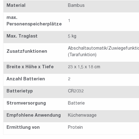
Material
Bambus
max.
1
Personenspeicherplätze
Max. Traglast
5 kg
Abschaltautomatik/Zuwiegefunkti
Zusatzfunktionen
(Tarafunktion)
Breite x Höhe x Tiefe
23 x 1,5 x 18 cm
Anzahl Batterien
2
Batterietyp
CR2032
Stromversorgung
Batterie
Empfohlene Anwendung
Küchenwaage
Ermittlung von
Protein