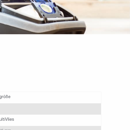
lgröße
ltiVlies