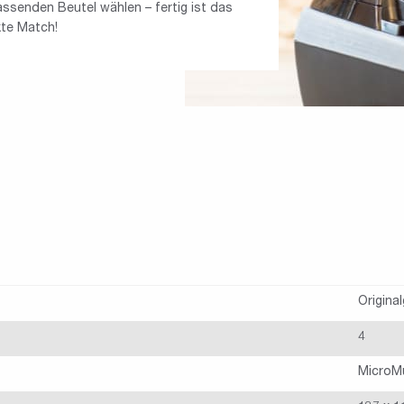
senden Beutel wählen – fertig ist das
kte Match!
Origina
4
MicroMu