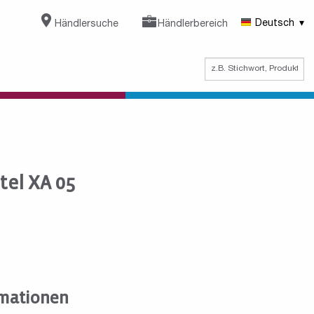
Händlersuche
Händlerbereich
Deutsch
el XA 05
mationen