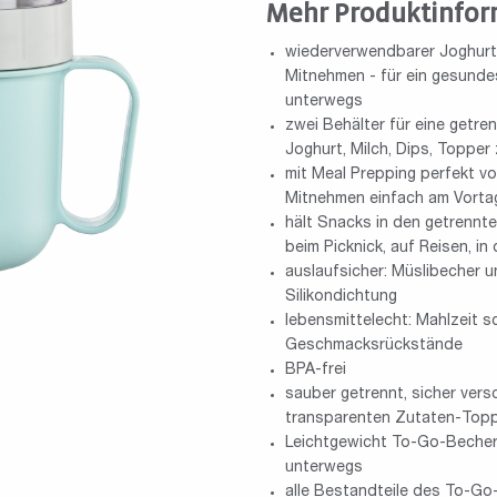
Mehr Produktinfor
wiederverwendbarer Joghurt-
Mitnehmen - für ein gesunde
unterwegs
zwei Behälter für eine getre
Joghurt, Milch, Dips, Topper 
mit Meal Prepping perfekt v
Mitnehmen einfach am Vortag
hält Snacks in den getrennte
beim Picknick, auf Reisen, in
auslaufsicher: Müslibecher 
Silikondichtung
lebensmittelecht: Mahlzeit sc
Geschmacksrückstände
BPA-frei
sauber getrennt, sicher ver
transparenten Zutaten-Topp
Leichtgewicht To-Go-Becher: 
unterwegs
alle Bestandteile des To-Go