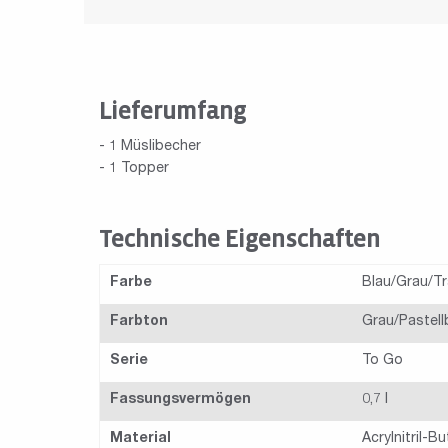
Lieferumfang
- 1 Müslibecher
- 1 Topper
Technische Eigenschaften
Farbe
Blau/Grau/T
Farbton
Grau/Pastell
Serie
To Go
Fassungsvermögen
0,7 l
Material
Acrylnitril-B