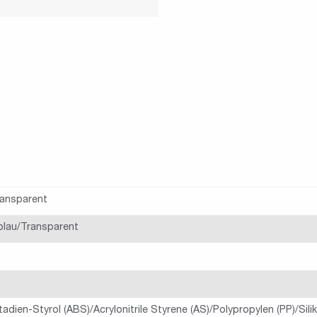
ransparent
blau/Transparent
utadien-Styrol (ABS)/Acrylonitrile Styrene (AS)/Polypropylen (PP)/Sili