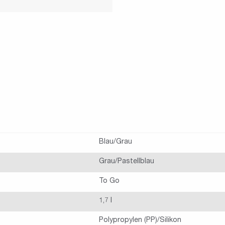
Blau/Grau
Grau/Pastellblau
To Go
1,7 l
Polypropylen (PP)/Silikon