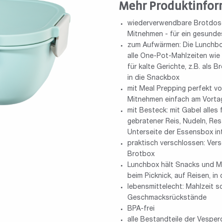
Mehr Produktinfor
wiederverwendbare Brotdose
Mitnehmen - für ein gesunde
zum Aufwärmen: Die Lunchbox 
alle One-Pot-Mahlzeiten wie 
für kalte Gerichte, z.B. als
in die Snackbox
mit Meal Prepping perfekt v
Mitnehmen einfach am Vortag
mit Besteck: mit Gabel alles
gebratener Reis, Nudeln, Res
Unterseite der Essensbox int
praktisch verschlossen: Vers
Brotbox
Lunchbox hält Snacks und Mah
beim Picknick, auf Reisen, in
lebensmittelecht: Mahlzeit sc
Geschmacksrückstände
BPA-frei
alle Bestandteile der Vespe