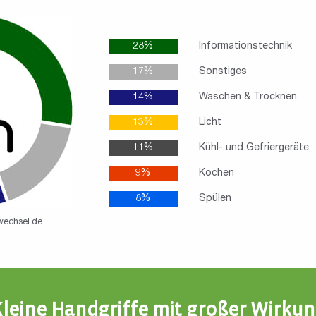
28%
Informationstechnik
17%
Sonstiges
14%
Waschen & Trocknen
13%
Licht
11%
Kühl- und Gefriergeräte
9%
Kochen
8%
Spülen
echsel.de
leine Handgriffe mit großer Wirku