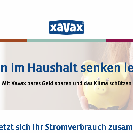
n im Haushalt senken l
Mit Xavax bares Geld sparen und das Klima schützen
etzt sich Ihr Stromverbrauch zus