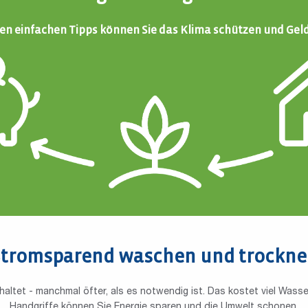
sen einfachen Tipps können Sie das Klima schützen und Gel
tromsparend waschen und trockn
altet - manchmal öfter, als es notwendig ist. Das kostet viel Wasse
Handgriffe können Sie Energie sparen und die Umwelt schonen.