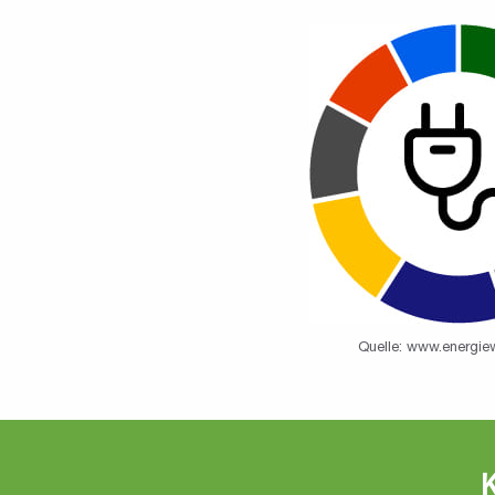
Quelle:
www.energiew
K