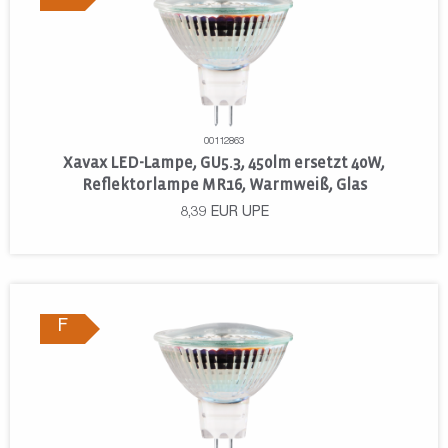
00112863
Xavax LED-Lampe, GU5.3, 450lm ersetzt 40W,
Reflektorlampe MR16, Warmweiß, Glas
8,39
EUR
UPE
F