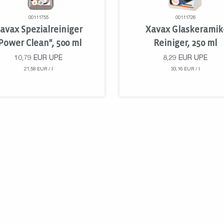
00111755
00111726
avax Spezialreiniger
Xavax Glaskeramik
Power Clean", 500 ml
Reiniger, 250 ml
10,79
EUR
UPE
8,29
EUR
UPE
21,58 EUR / l
33,16 EUR / l