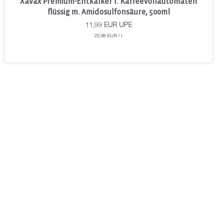
Xavax Premium-Entkalker f. Kaffeevollautomaten
flüssig m. Amidosulfonsäure, 500ml
11,99
EUR
UPE
23,98 EUR / l