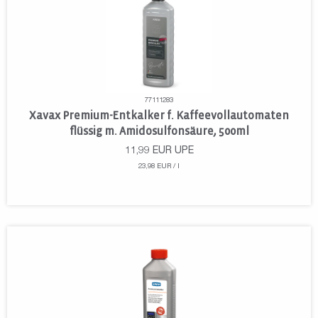
77111283
Xavax Premium-Entkalker f. Kaffeevollautomaten
flüssig m. Amidosulfonsäure, 500ml
11,99
EUR
UPE
23,98 EUR / l