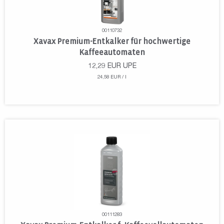
00110732
Xavax Premium-Entkalker für hochwertige
Kaffeeautomaten
12,29
EUR
UPE
24,58 EUR / l
00111283