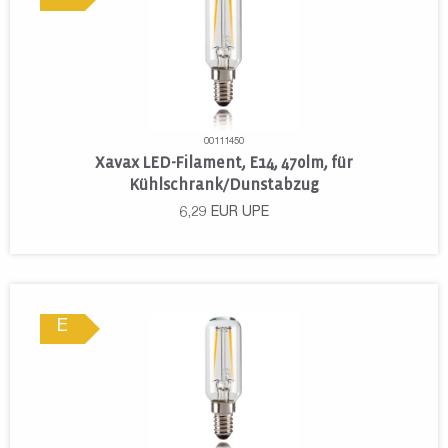
00111450
Xavax LED-Filament, E14, 470lm, für
Kühlschrank/Dunstabzug
6,29
EUR
UPE
E