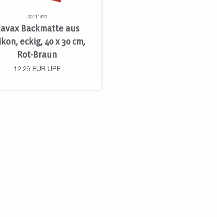
00111470
avax Backmatte aus
ikon, eckig, 40 x 30 cm,
Rot-Braun
12,29
EUR
UPE