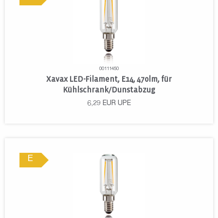
00111450
Xavax LED-Filament, E14, 470lm, für
Kühlschrank/Dunstabzug
6,29
EUR
UPE
E