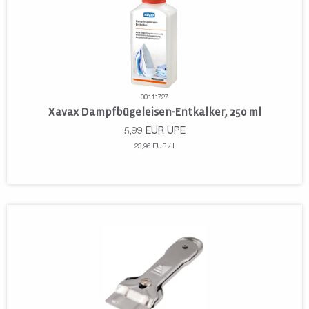
00111727
Xavax Dampfbügeleisen-Entkalker, 250 ml
5,99
EUR
UPE
23,96 EUR / l