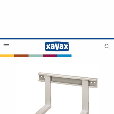
Händlersuche
Händlerbereich