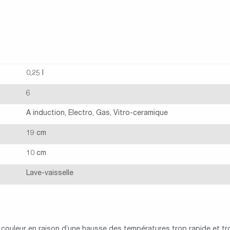
0,25 l
6
A induction, Electro, Gas, Vitro-ceramique
19 cm
10 cm
Lave-vaisselle
 couleur en raison d’une hausse des températures trop rapide et tro