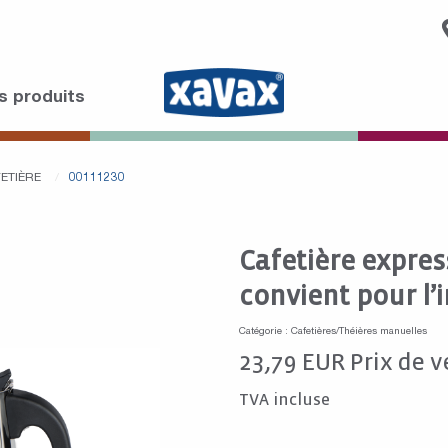
s produits
ETIÈRE
00111230
Cafetière express
convient pour l’
Catégorie : Cafetières/Théières manuelles
23,79
EUR
Prix de v
TVA incluse