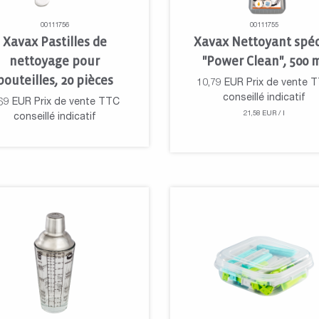
00111756
00111755
Xavax Pastilles de
Xavax Nettoyant spéc
nettoyage pour
"Power Clean", 500 
bouteilles, 20 pièces
10,79
EUR
Prix de vente 
conseillé indicatif
69
EUR
Prix de vente TTC
21,58 EUR / l
conseillé indicatif