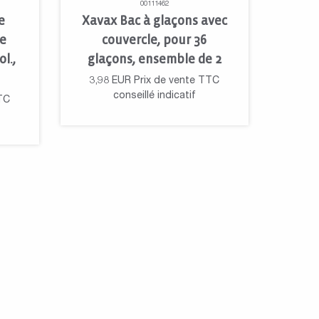
00111462
e
Xavax Bac à glaçons avec
te
couvercle, pour 36
l.,
glaçons, ensemble de 2
3,98
EUR
Prix de vente TTC
conseillé indicatif
TC