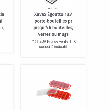
00111459
ial
Xavax Égouttoir av.
ml
porte-bouteilles pr
jusqu’à 6 bouteilles,
TTC
verres ou mugs
17,29
EUR
Prix de vente TTC
conseillé indicatif