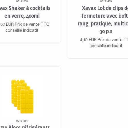
00111550
00111469
vax Shaker à cocktails
Xavax Lot de clips d
en verre, 400ml
fermeture avec boî
rang. pratique, multico
,80
EUR
Prix de vente TTC
conseillé indicatif
30 p.s
4,19
EUR
Prix de vente T
conseillé indicatif
00181564
vax Blocs réfrigérants,