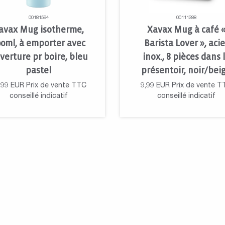
00181594
00111288
avax Mug isotherme,
Xavax Mug à café 
00ml, à emporter avec
Barista Lover », acie
verture pr boire, bleu
inox., 8 pièces dans 
pastel
présentoir, noir/bei
,99
EUR
Prix de vente TTC
9,99
EUR
Prix de vente T
conseillé indicatif
conseillé indicatif