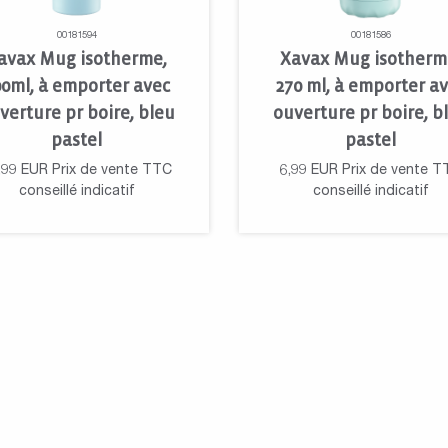
00181594
00181586
avax Mug isotherme,
Xavax Mug isotherm
00ml, à emporter avec
270 ml, à emporter a
verture pr boire, bleu
ouverture pr boire, b
pastel
pastel
,99
EUR
Prix de vente TTC
6,99
EUR
Prix de vente T
conseillé indicatif
conseillé indicatif