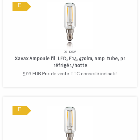
E
00112827
Xavax Ampoule fil. LED, E14, 470lm, amp. tube, pr
réfrigér./hotte
5,99
EUR
Prix de vente TTC conseillé indicatif
E