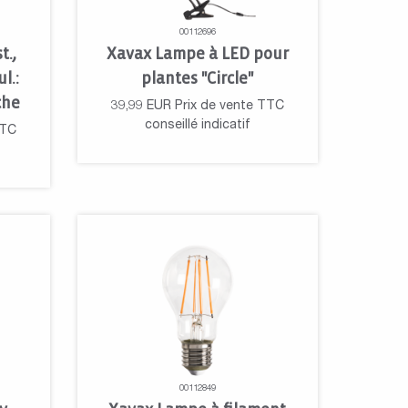
00112696
t.,
Xavax Lampe à LED pour
l.:
plantes "Circle"
che
39,99
EUR
Prix de vente TTC
conseillé indicatif
TTC
00112849