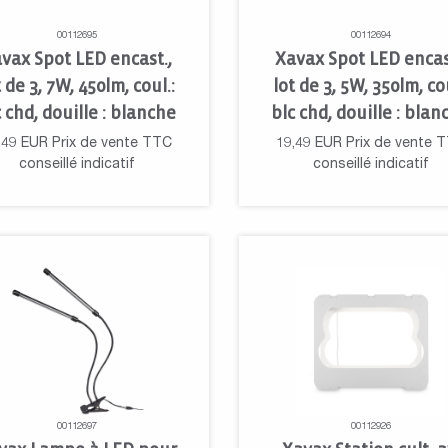
00112695
00112694
vax Spot LED encast.,
Xavax Spot LED encas
t de 3, 7W, 450lm, coul.:
lot de 3, 5W, 350lm, cou
c chd, douille : blanche
blc chd, douille : blan
,49
EUR
Prix de vente TTC
19,49
EUR
Prix de vente 
conseillé indicatif
conseillé indicatif
00112697
00112926