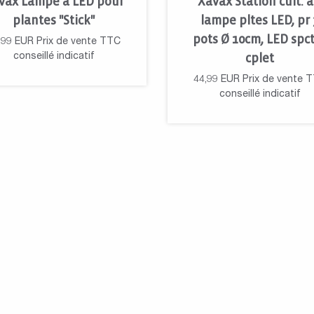
vax Lampe à LED pour
Xavax Station cult. a
plantes "Stick"
lampe pltes LED, pr 
pots Ø 10cm, LED spc
,99
EUR
Prix de vente TTC
conseillé indicatif
cplet
44,99
EUR
Prix de vente 
conseillé indicatif