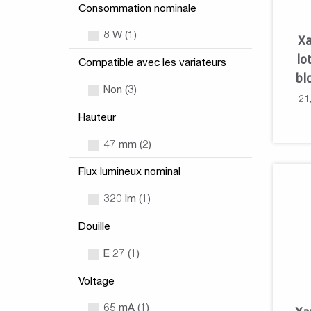
Consommation nominale
8 W (1)
Xa
lo
Compatible avec les variateurs
bl
Non (3)
21
Hauteur
47 mm (2)
Flux lumineux nominal
320 lm (1)
Douille
E 27 (1)
Voltage
65 mA (1)