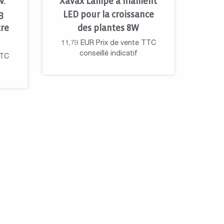
v.
Xavax Lampe à filament
3
LED pour la croissance
tre
des plantes 8W
11,79
EUR
Prix de vente TTC
conseillé indicatif
TTC