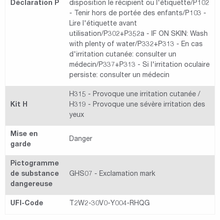
Déclaration P
disposition le récipient ou l'étiquette/P102
- Tenir hors de portée des enfants/P103 -
Lire l'étiquette avant
utilisation/P302+P352a - IF ON SKIN: Wash
with plenty of water/P332+P313 - En cas
d'irritation cutanée: consulter un
médecin/P337+P313 - Si l'irritation oculaire
persiste: consulter un médecin
H315 - Provoque une irritation cutanée /
Kit H
H319 - Provoque une sévère irritation des
yeux
Mise en
Danger
garde
Pictogramme
de substance
GHS07 - Exclamation mark
dangereuse
UFI-Code
T2W2-30V0-Y004-RHQG