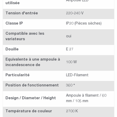
Ampoule LED
utilisée
Tension d'entrée
220-240 V
Classe IP
IP20 (Pièces sèches)
Compatible avec les
oui
variateurs
Douille
E 27
Equivalente à une ampoule à
100 W
incandescence de
Particularité
LED-Filament
Position de fonctionnement
360 °
Ampoule à filament / 60
Design / Diameter / Height
mm / 105 mm
Température de couleur
2700 K