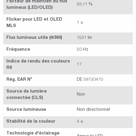
Facteur de maintien du flux
93,11 %
lumineux (LED/OLED)
Flicker pour LED et OLED
1 ≤
MLS
Flux lumineux utile (Φ360)
1521 lm
Fréquence
50 Hz
Indice de rendu des couleurs
17
R9
Rég. EAR N°
DE 38720470
Source de lumière
Non
connectée (CLS)
Source lumineuse
Non directionnel
Stabilité de la couleur
4 ≤
Technologie d'éclairage