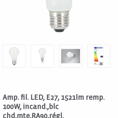
Amp. fil. LED, E27, 1521lm remp.
100W, incand.,blc
chd,mte,RA90,régl.