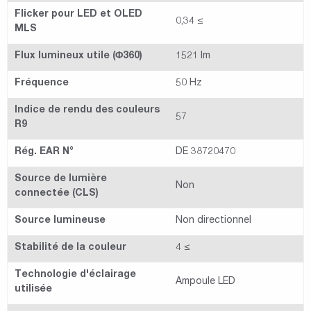
Flicker pour LED et OLED
0,34 ≤
MLS
Flux lumineux utile (Φ360)
1521 lm
Fréquence
50 Hz
Indice de rendu des couleurs
57
R9
Rég. EAR N°
DE 38720470
Source de lumière
Non
connectée (CLS)
Source lumineuse
Non directionnel
Stabilité de la couleur
4 ≤
Technologie d'éclairage
Ampoule LED
utilisée