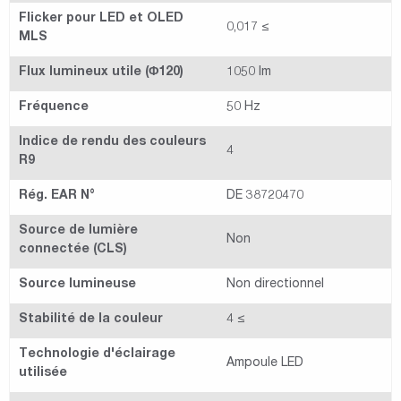
Flicker pour LED et OLED
0,017 ≤
MLS
Flux lumineux utile (Φ120)
1050 lm
Fréquence
50 Hz
Indice de rendu des couleurs
4
R9
Rég. EAR N°
DE 38720470
Source de lumière
Non
connectée (CLS)
Source lumineuse
Non directionnel
Stabilité de la couleur
4 ≤
Technologie d'éclairage
Ampoule LED
utilisée