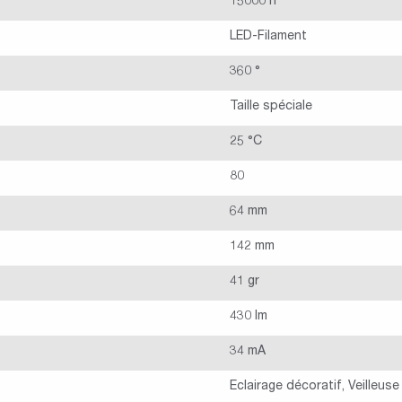
15000 h
LED-Filament
360 °
Taille spéciale
25 °C
80
64 mm
142 mm
41 gr
430 lm
34 mA
Eclairage décoratif, Veilleuse