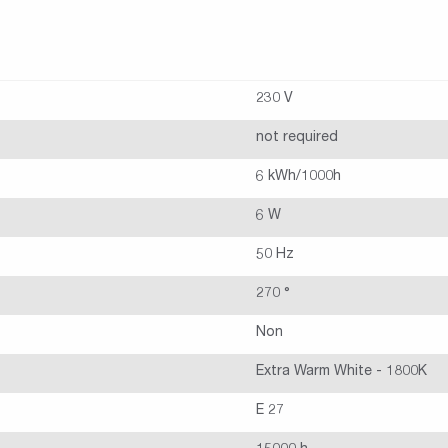
230 V
not required
6 kWh/1000h
6 W
50 Hz
270 °
Non
Extra Warm White - 1800K
E 27