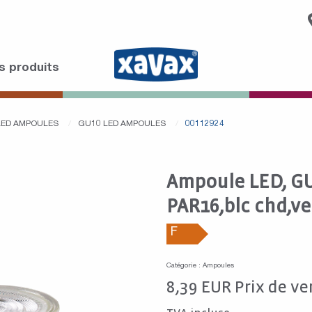
s produits
LED AMPOULES
GU10 LED AMPOULES
00112924
Ampoule LED, GU1
PAR16,blc chd,ver
F
Catégorie : Ampoules
8,39
EUR
Prix de ve