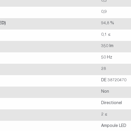
0,5
0,9
ED)
94,8 %
0,1 ≤
350 lm
50 Hz
28
DE 38720470
Non
Directionel
2 ≤
Ampoule LED