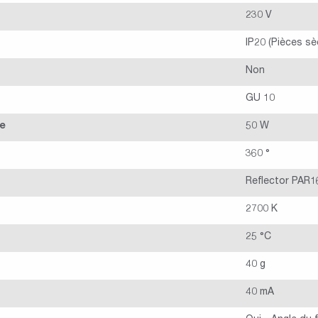
230 V
IP20 (Pièces sè
Non
GU 10
de
50 W
360 °
Reflector PAR1
2700 K
25 °C
40 g
40 mA