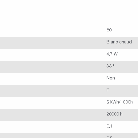
80
Blanc chaud
4,7 W
38 °
Non
F
5 kWh/1000h
20000 h
0,1