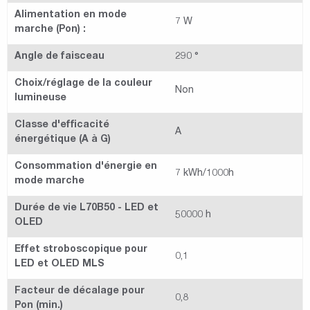
Alimentation en mode
7 W
marche (Pon) :
Angle de faisceau
290 °
Choix/réglage de la couleur
Non
lumineuse
Classe d'efficacité
A
énergétique (A à G)
Consommation d'énergie en
7 kWh/1000h
mode marche
Durée de vie L70B50 - LED et
50000 h
OLED
Effet stroboscopique pour
0,1
LED et OLED MLS
Facteur de décalage pour
0,8
Pon (min.)