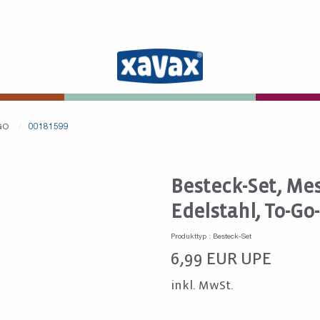
GO
00181599
Besteck-Set, Mess
Edelstahl, To-Go
Produkttyp : Besteck-Set
6,99
EUR
UPE
inkl. MwSt.