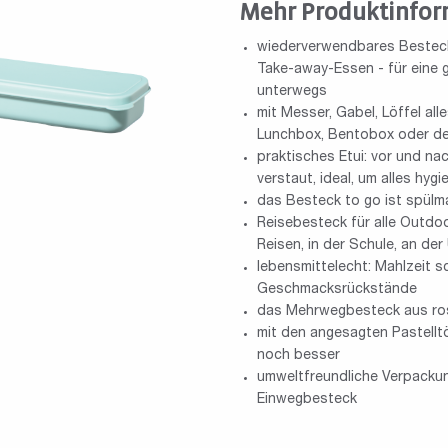
Mehr Produktinfor
wiederverwendbares Bestec
Take-away-Essen - für eine 
unterwegs
mit Messer, Gabel, Löffel al
Lunchbox, Bentobox oder d
praktisches Etui: vor und n
verstaut, ideal, um alles hy
das Besteck to go ist spülm
Reisebesteck für alle Outdoo
Reisen, in der Schule, an der
lebensmittelecht: Mahlzeit sc
Geschmacksrückstände
das Mehrwegbesteck aus rost
mit den angesagten Pastell
noch besser
umweltfreundliche Verpackun
Einwegbesteck