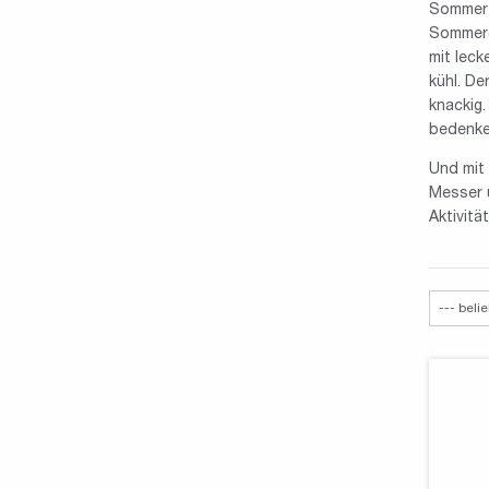
Sommer a
Sommerg
mit lec
kühl. De
knackig.
bedenke
Und mit
Messer u
Aktivitä