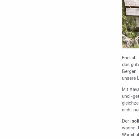
Endlich:
das gute
Bergen, 
unsere 
Mit Xava
und -get
gleichze
nicht n
Der
Iso
warme Ja
Warmhalt