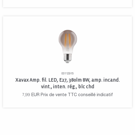
00112915
Xavax Amp. fil. LED, E27, 380lm 8W, amp. incand.
vint., inten. rég., blc chd
7,99
EUR
Prix de vente TTC conseillé indicatif