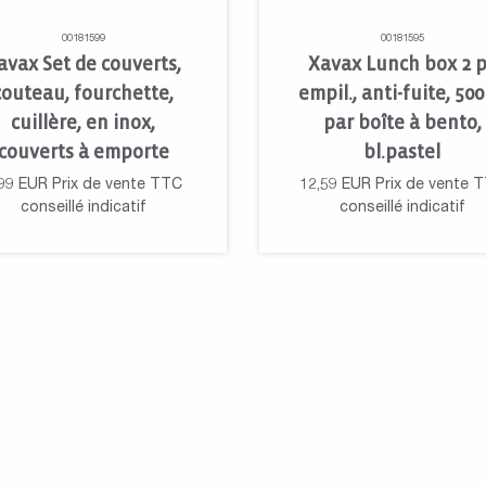
00181599
00181595
avax Set de couverts,
Xavax Lunch box 2 p
couteau, fourchette,
empil., anti-fuite, 50
cuillère, en inox,
par boîte à bento,
couverts à emporte
bl.pastel
99
EUR
Prix de vente TTC
12,59
EUR
Prix de vente 
conseillé indicatif
conseillé indicatif