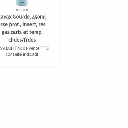
00181598
avax Gourde, 450ml,
sse prot., insert, rés.
gaz carb. et temp.
chdes/frdes
,99
EUR
Prix de vente TTC
conseillé indicatif