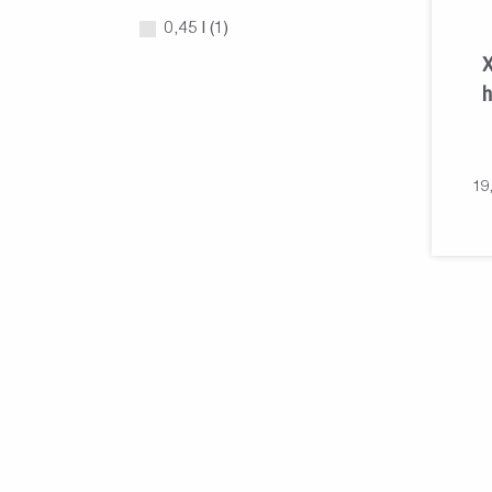
0,45 l (1)
X
h
19