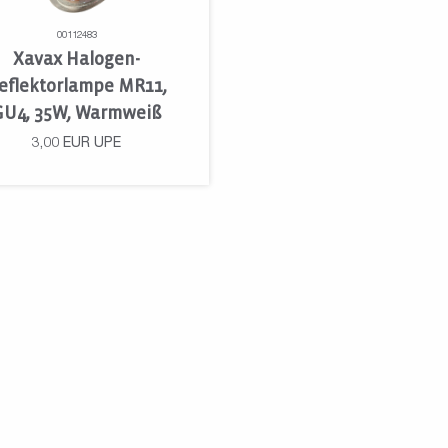
00112483
Xavax Halogen-
eflektorlampe MR11,
GU4, 35W, Warmweiß
3,00
EUR
UPE