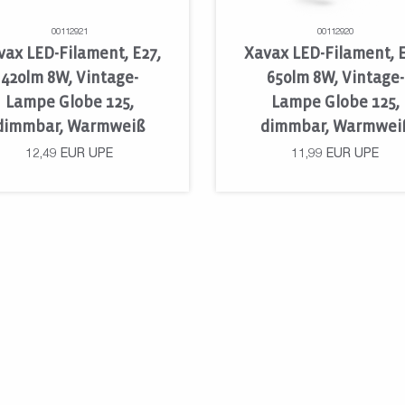
00112921
00112920
vax LED-Filament, E27,
Xavax LED-Filament, E
420lm 8W, Vintage-
650lm 8W, Vintage-
Lampe Globe 125,
Lampe Globe 125,
dimmbar, Warmweiß
dimmbar, Warmwei
12,49
EUR
UPE
11,99
EUR
UPE