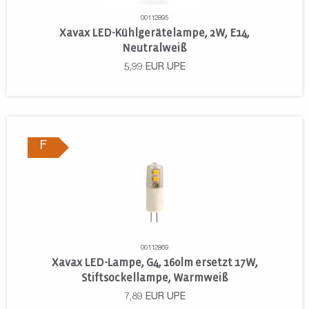
00112895
Xavax LED-Kühlgerätelampe, 2W, E14,
Neutralweiß
5,99
EUR
UPE
F
00112869
Xavax LED-Lampe, G4, 160lm ersetzt 17W,
Stiftsockellampe, Warmweiß
7,89
EUR
UPE