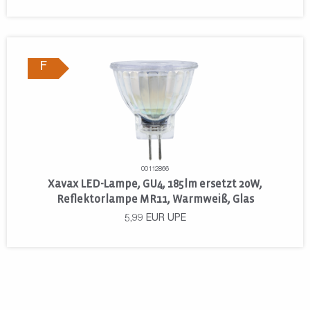
F
00112866
Xavax LED-Lampe, GU4, 185lm ersetzt 20W,
Reflektorlampe MR11, Warmweiß, Glas
5,99
EUR
UPE