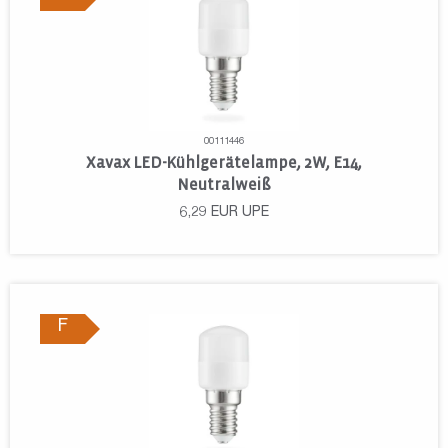
00111446
Xavax LED-Kühlgerätelampe, 2W, E14,
Neutralweiß
6,29
EUR
UPE
F