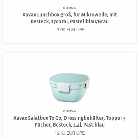
00181585
Xavax Lunchbox groß, für Mikrowelle, mit
Besteck, 1700 ml, Pastellblau/Grau
13,99
EUR
UPE
00181584
Xavax Salatbox To Go, Dressingbehälter, Topper 3
Fächer, Besteck, 1,4l, Past.blau
12,59
EUR
UPE