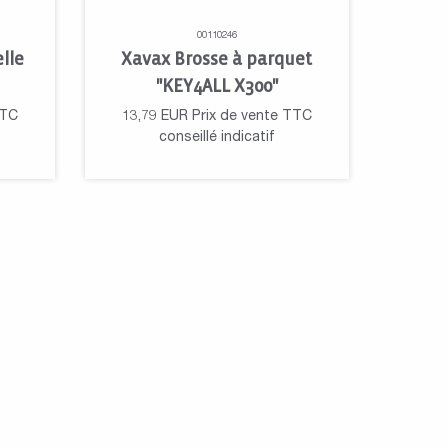
00110246
lle
Xavax Brosse à parquet
"KEY4ALL X300"
TTC
13,79
EUR
Prix de vente TTC
conseillé indicatif