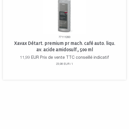
77111283
Xavax Détart. premium pr mach. café auto. liqu.
av. acide amidosulf., 500 ml
11,99
EUR
Prix de vente TTC conseillé indicatif
23,98 EUR / l