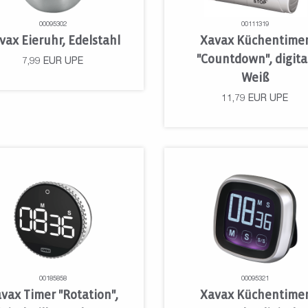
00095302
00111319
vax Eieruhr, Edelstahl
Xavax Küchentime
"Countdown", digital
7,99
EUR
UPE
Weiß
11,79
EUR
UPE
00185858
00095321
vax Timer "Rotation",
Xavax Küchentime