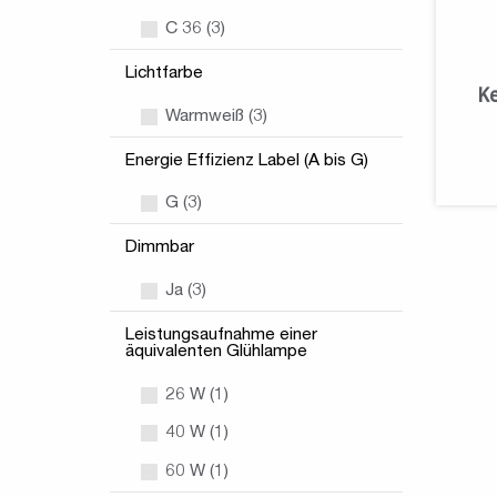
C 36 (3)
Lichtfarbe
Ke
Warmweiß (3)
Energie Effizienz Label (A bis G)
G (3)
Dimmbar
Ja (3)
Leistungsaufnahme einer
äquivalenten Glühlampe
26 W (1)
40 W (1)
60 W (1)